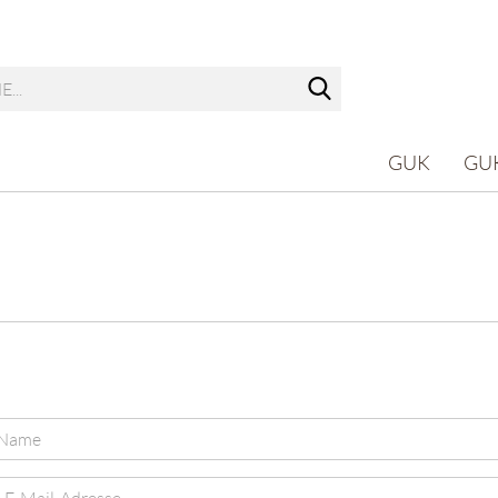
Suche...
GUK
GU