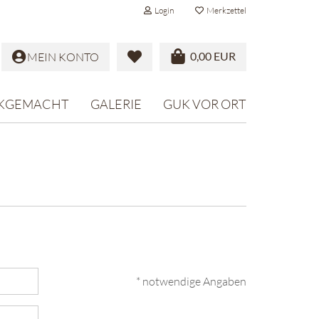
Login
Merkzettel
0,00 EUR
MEIN KONTO
KGEMACHT
GALERIE
GUK VOR ORT
* notwendige Angaben